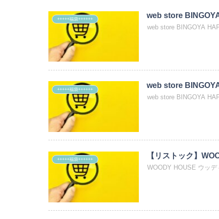
web store BINGOY
+++++福袋++++++
web store BINGOYA HA
web store BINGO
+++++福袋++++++
web store BINGOYA HA
【リストック】WOOD
+++++福袋++++++
WOODY HOUSE ウッデ