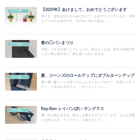
【2025年】あけまして、おめでとうございます
+++++雑記+++++
皆さま、遅ればせながらあけまして、おめでとうございます。本年
もブツヨクまみれです。その先に何かがある...
春の◯パンまつり
+++++雑記+++++
皆様、いかがお過ごしでしょうか。私はといえば、新年の福袋の忙
しない時も過ぎ去り、落ち着いた日々をゆる...
夏、ジーンズのロールアップにダブルターンアップ
+++++雑記+++++
暑い暑い夏ジーンズ穿くのもしんどくないですか？「全然へいきっ
す！」と言われる方でも、一旦ショートパン...
Ray-Ban レイバンぽい サングラス
+++++雑記+++++
暑い日が続きますね。朝から太陽がギラついています。そんな太陽
には逆らわず、サングラス、日傘をさして、...