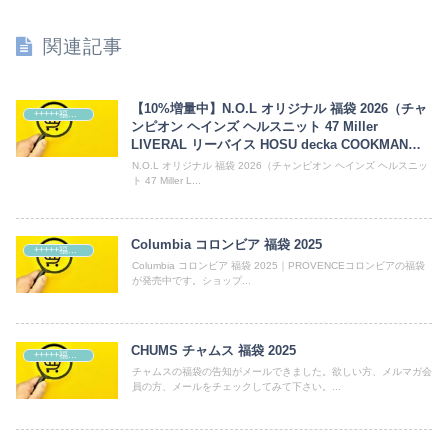
関連記事
【10%増量中】N.O.L オリジナル 福袋 2026（チャ
+++++福袋++++++
ンピオン ヘインズ ヘルスニット 47 Miller
LIVERAL リーバイス HOSU decka COOKMAN
BARNS clef Foxfire grn）
N.O.L オリジナル 福袋 2026（チャンピオン ヘインズ ヘルスニッ
ト 47 Miller L...
Columbia コロンビア 福袋 2025
+++++福袋++++++
Columbia コロンビア 福袋 2025｜PROVENCEコロンビアの福袋
が発売中です。ショップ...
CHUMS チャムス 福袋 2025
+++++福袋++++++
チャムスの福袋の告知がメールできました。欲しい方、メルマガ会
員の方、メールをチェックしてみて下さい。...