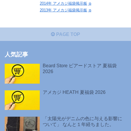
2014年 アメカジ福袋掲示板
2013年 アメカジ福袋掲示板
PAGE TOP
人気記事
Beard Store ビアードストア 夏福袋
2026
アメカジ HEATH 夏福袋 2026
「太陽光がデニムの色に与える影響に
ついて」 なんと１年経ちました。