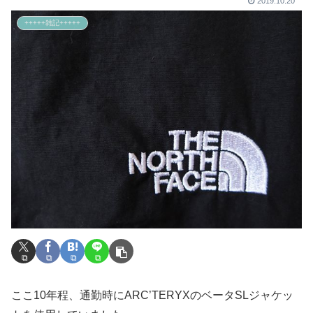
2019.10.20
+++++雑記+++++
ここ10年程、通勤時にARC’TERYXのベータSLジャケッ