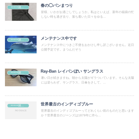
春の◯パンまつり
+++++雑記+++++
皆様、いかがお過ごしでしょうか。私はといえば、新年の福袋の忙
しない時も過ぎ去り、落ち着いた日々をゆる...
メンテナンス中です
+++++雑記+++++
メンテナンス中につきご不便をおかけし申し訳ございません。近日
公開予定です。まつんだぞう
Ray-Ban レイバンぽい サングラス
+++++雑記+++++
暑い日が続きますね。朝から太陽がギラついています。そんな太陽
には逆らわず、サングラス、日傘をさして、...
世界最古のインディゴブルー
+++++雑記+++++
世界最古のインディゴブルーってどれくらい前のものだと思います
か？世界最古のジーンズは1879年に作ら...