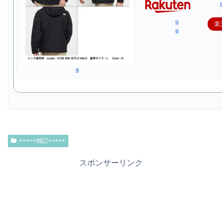
楽
+++++雑記+++++
スポンサーリンク