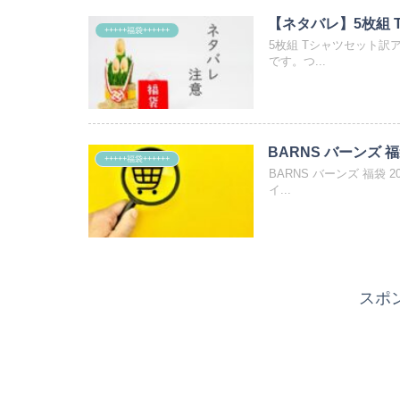
【ネタバレ】5枚組 
+++++福袋++++++
5枚組 Tシャツセット訳
です。つ...
BARNS バーンズ 福
+++++福袋++++++
BARNS バーンズ 福袋
イ...
スポ