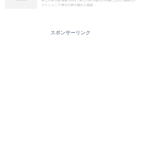
紳士の持ち物 福袋 2024｜紳士の持ち物心の琴線にふれた福袋セレ
クトショップ 紳士の持ち物から福袋...
スポンサーリンク