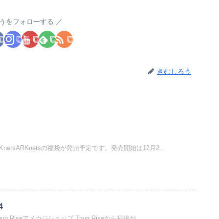
うをフォローする
きむしろう
ARKnetsARKnetsの福袋が発売予定です。発売開始は12月2...
4
｜Thug Riseアメカジショップ Thug Riseから福袋が...