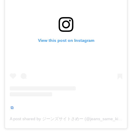
View this post on Instagram
A post shared by ジーンズサイトさめー (@jeans_same_kimsilou)