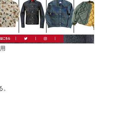
引用
る。