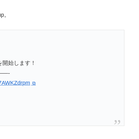
p。
を開始します！
—-
o/k7AWKZdrpm