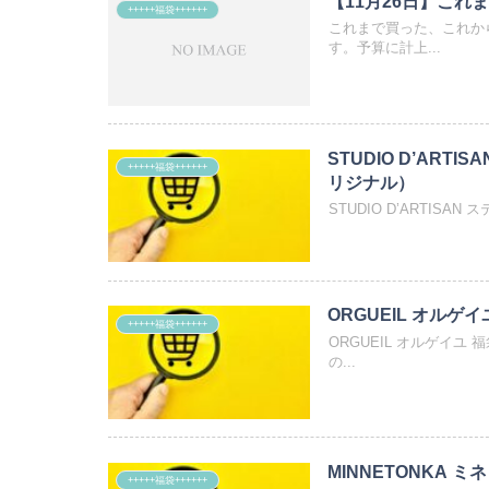
【11月26日】こ
+++++福袋++++++
これまで買った、これから
す。予算に計上...
STUDIO D’ARTI
+++++福袋++++++
リジナル）
STUDIO D’ARTISA
ORGUEIL オルゲイ
+++++福袋++++++
ORGUEIL オルゲイユ
の...
MINNETONKA ミネ
+++++福袋++++++