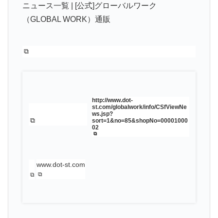
ニュース一覧 | [公式]グローバルワーク
（GLOBAL WORK）通販
http://www.dot-
st.com/globalwork/info/CSfViewNe
ws.jsp?
sort=1&no=85&shopNo=00001000
02
www.dot-st.com