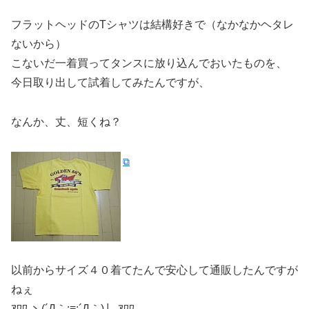
フラットヘッドのTシャツは結構好きで（なかなかヘタレ
ないから）
こないだ一着買ってタンスに放り込んでおいたものを、
今日取り出して試着してみたんですが、
なんか、丈、短くね？
以前からサイズ４０着てたんで安心して通販したんですが
ねぇ
ｱﾜﾜ ヽ(´Д｀;≡;´Д｀)丿 ｱﾜﾜ